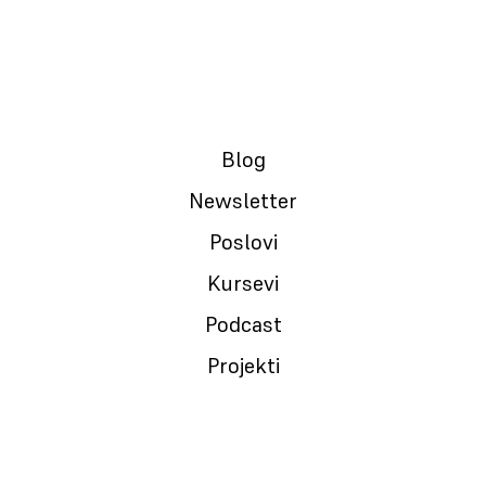
završi ovakvu turu. Konstantni usponi umeju
da zadaju mentalne glavobolje, ali sa druge
strane, kada se to prođe onda se osećate
nepobedivim i sve buduće prepreke su daleko
Blog
manje“, kaže Nemanja Čedomirović, jedan od
učesnika ove avanture života.
Newsletter
Poslovi
Kursevi
Podcast
Projekti