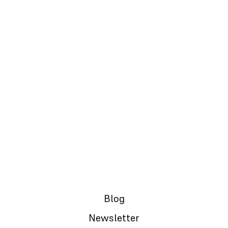
21.01.2024.
Izlaz iz začaranog kruga: Razumevanje
Mentalnog zdravlja | #raslojavanje
#s01e04
Blog
Newsletter