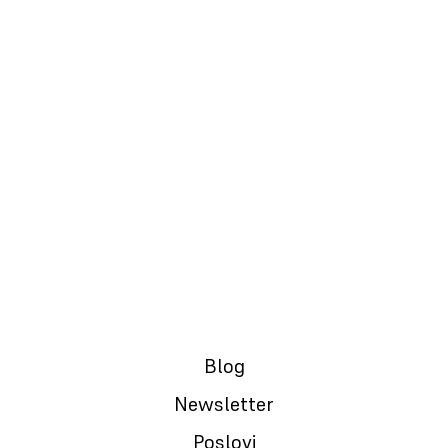
27.12.2023.
Zašto sam dao 2.160 RSD za kroasan?
Blog
Newsletter
Poslovi