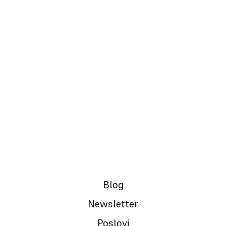
20.06.2024.
Kako postići više za manje vremena?
Blog
Newsletter
Poslovi