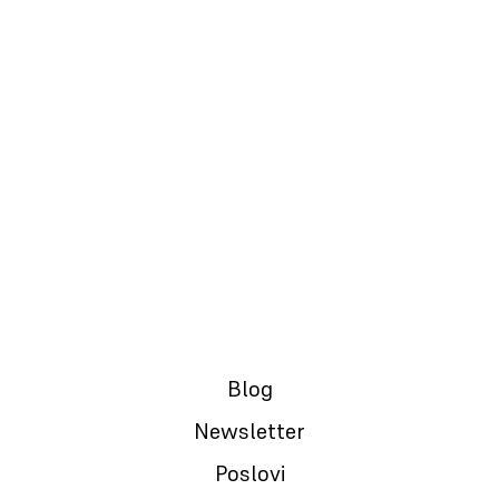
20.05.2024.
#022: SPORT U BIZNISU
06.05.2024.
#021: SALES PITCH
22.04.2024.
#020: MENTORSTVO
08.04.2024.
#019: TRANSPARENTNE PLATE
Blog
25.03.2024.
#018: ZABRANA TIK TOK-A
Newsletter
Poslovi
11.03.2024.