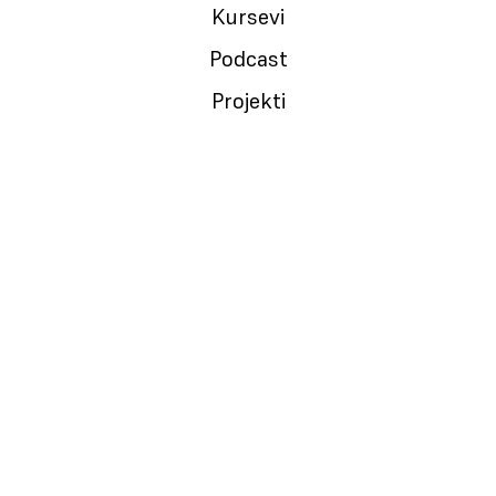
Kursevi
#017: KAKO SE POSTAJE LIDER
Podcast
26.02.2024.
Projekti
#016: NETWORKING
12.02.2024.
#015: MOTIVACIONA PISMA
1
2
3