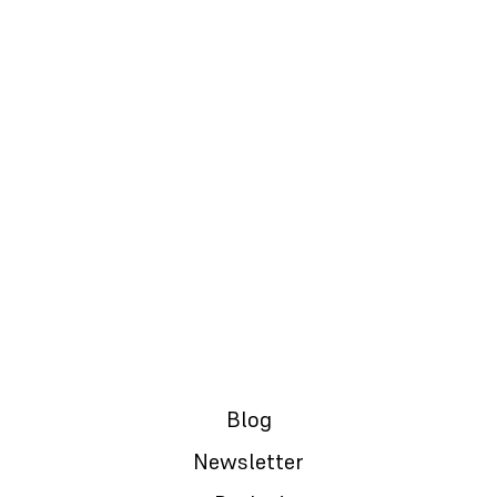
24.01.2024.
Kako sa izazovnim i teškim ljudima na
poslu? | #raslojavanje #s01e07
Blog
Newsletter