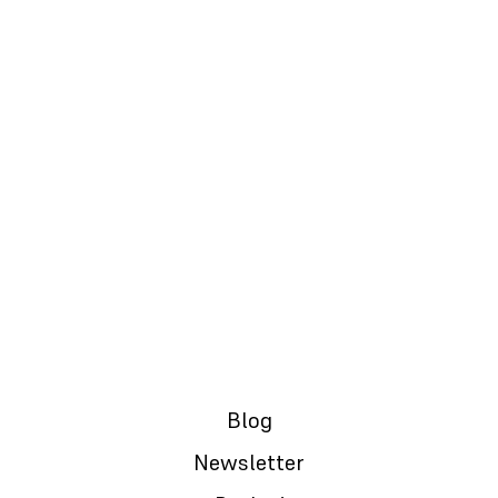
20.01.2024.
Magija Retrospekcija: Lični i profesionalni
„pogled unazad“ | #raslojavanje #s01e03
Blog
Newsletter