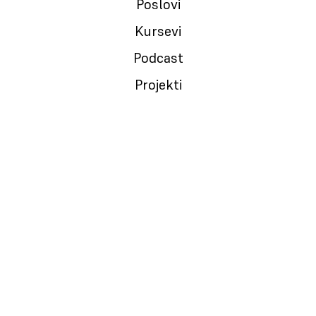
Poslovi
Kursevi
Podcast
NEMANJA ČEDOMIROVIĆ
Projekti
Founder, tech geek, konsultant, investitor, biciklista. Ja
završavam stvari.
Navigacija
Projekti
Naslovna
Growit
O meni
Founders
Saradnja
Produktivnost
Vlasništvo
Upside Down
Projekti
Moja Zemlja
Blog
Viking Code