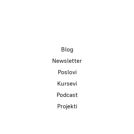
Blog
Newsletter
Poslovi
aster svom timu – a ne ‘Scrum Mama’
Kursevi
Podcast
Projekti